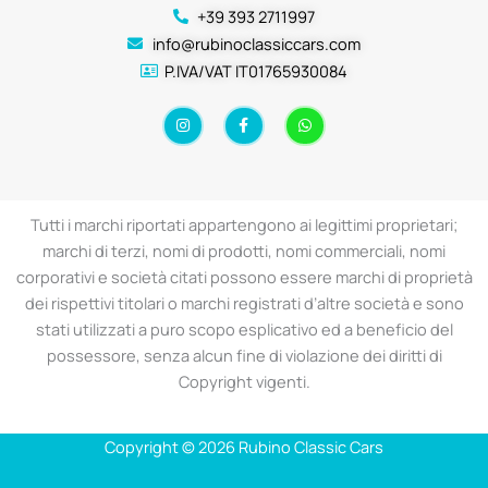
+39 393 2711997
info@rubinoclassiccars.com
P.IVA/VAT IT01765930084
I
F
W
n
a
h
s
c
a
t
e
t
a
b
s
g
o
a
r
o
p
a
k
p
Tutti i marchi riportati appartengono ai legittimi proprietari;
m
-
f
marchi di terzi, nomi di prodotti, nomi commerciali, nomi
corporativi e società citati possono essere marchi di proprietà
dei rispettivi titolari o marchi registrati d’altre società e sono
stati utilizzati a puro scopo esplicativo ed a beneficio del
possessore, senza alcun fine di violazione dei diritti di
Copyright vigenti.
Copyright © 2026 Rubino Classic Cars