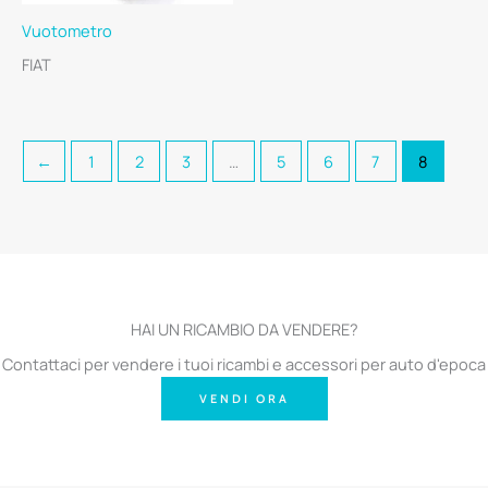
Vuotometro
FIAT
←
1
2
3
…
5
6
7
8
HAI UN RICAMBIO DA VENDERE?
Contattaci per vendere i tuoi ricambi e accessori per auto d'epoca
VENDI ORA