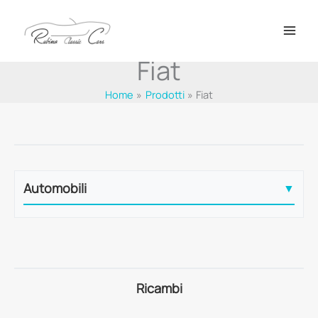
Vai
al
contenuto
Fiat
Home
Prodotti
Fiat
Automobili
▼
1100 S
Ricambi