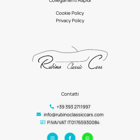
Cookie Policy
Privacy Policy
Contatti
+39 393 2711997
info@rubinoclassiccars.com
P.IVA/VAT IT01765930084
I
F
W
n
a
h