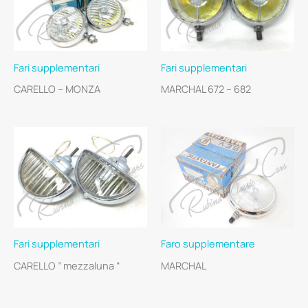
Fari supplementari
Fari supplementari
CARELLO – MONZA
MARCHAL 672 – 682
Fari supplementari
Faro supplementare
CARELLO ” mezzaluna “
MARCHAL