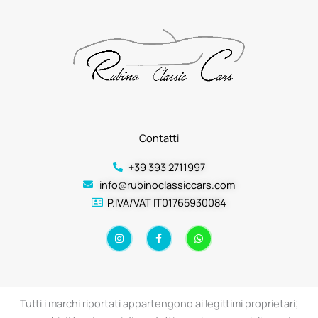
Contatti
+39 393 2711997
info@rubinoclassiccars.com
P.IVA/VAT IT01765930084
I
F
W
n
a
h
s
c
a
t
e
t
a
b
s
g
o
a
r
o
p
a
k
p
Tutti i marchi riportati appartengono ai legittimi proprietari;
m
-