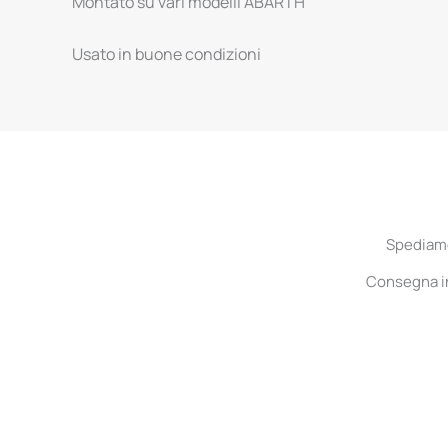
Montato su vari modelli ABARTH
Usato in buone condizioni
Spediamo 
Consegna in 