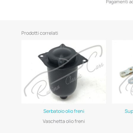
Pagamenti acc
Prodotti correlati
Serbatoio olio freni
Sup
Vaschetta olio freni