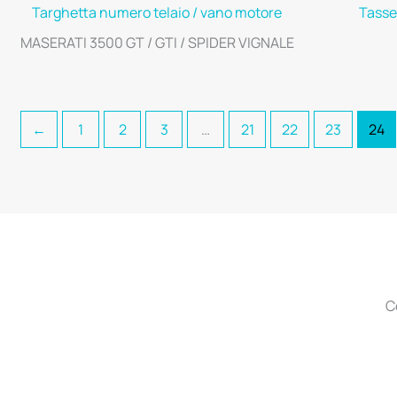
Targhetta numero telaio / vano motore
Tassel
MASERATI 3500 GT / GTI / SPIDER VIGNALE
←
1
2
3
…
21
22
23
24
C