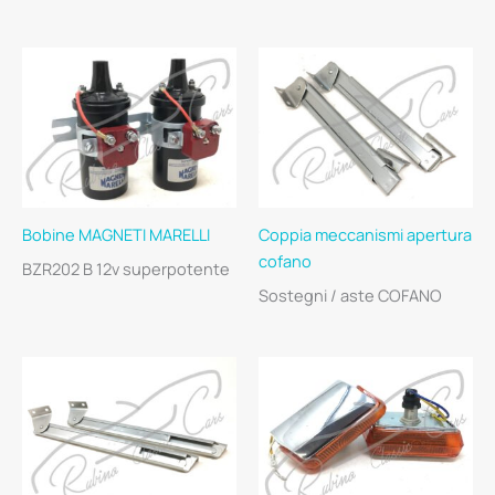
Bobine MAGNETI MARELLI
Coppia meccanismi apertura
cofano
BZR202 B 12v superpotente
Sostegni / aste COFANO