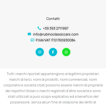
Contatti
+39 393 2711997
info@rubinoclassiccars.com
P.IVA/VAT IT01765930084
I
F
W
n
a
h
s
c
a
t
e
t
a
b
s
g
o
a
r
o
p
a
k
p
Tutti i marchi riportati appartengono ai legittimi proprietari;
m
-
f
marchi di terzi, nomi di prodotti, nomi commerciali, nomi
corporativi e società citati possono essere marchi di proprietà
dei rispettivi titolari o marchi registrati d’altre società e sono
stati utilizzati a puro scopo esplicativo ed a beneficio del
possessore, senza alcun fine di violazione dei diritti di