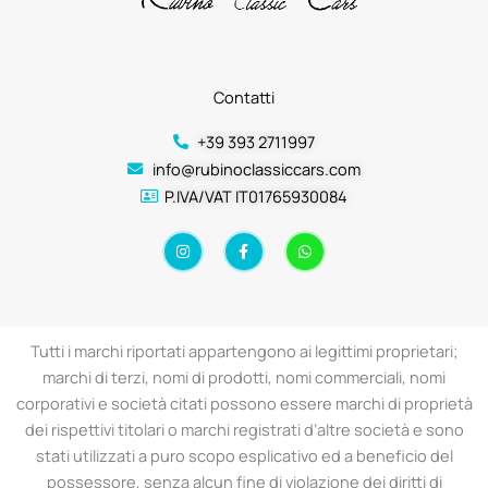
Contatti
+39 393 2711997
info@rubinoclassiccars.com
P.IVA/VAT IT01765930084
I
F
W
n
a
h
s
c
a
t
e
t
a
b
s
g
o
a
r
o
p
a
k
p
Tutti i marchi riportati appartengono ai legittimi proprietari;
m
-
f
marchi di terzi, nomi di prodotti, nomi commerciali, nomi
corporativi e società citati possono essere marchi di proprietà
dei rispettivi titolari o marchi registrati d’altre società e sono
stati utilizzati a puro scopo esplicativo ed a beneficio del
possessore, senza alcun fine di violazione dei diritti di