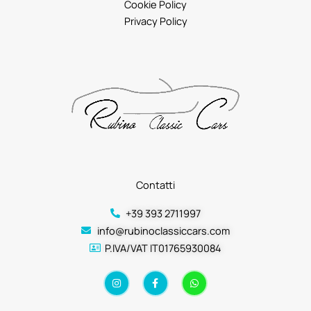
Cookie Policy
Privacy Policy
Contatti
+39 393 2711997
info@rubinoclassiccars.com
P.IVA/VAT IT01765930084
I
F
W
n
a
h
s
c
a
t
e
t