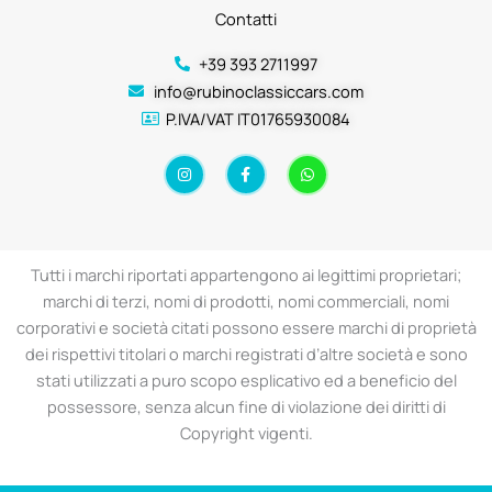
Contatti
+39 393 2711997
info@rubinoclassiccars.com
P.IVA/VAT IT01765930084
I
F
W
n
a
h
s
c
a
t
e
t
a
b
s
g
o
a
r
o
p
a
k
p
Tutti i marchi riportati appartengono ai legittimi proprietari;
m
-
f
marchi di terzi, nomi di prodotti, nomi commerciali, nomi
corporativi e società citati possono essere marchi di proprietà
dei rispettivi titolari o marchi registrati d’altre società e sono
stati utilizzati a puro scopo esplicativo ed a beneficio del
possessore, senza alcun fine di violazione dei diritti di
Copyright vigenti.