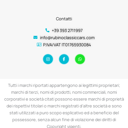
Contatti
+39 393 2711997
info@rubinoclassiccars.com
P.IVA/VAT IT01765930084
I
F
W
n
a
h
s
c
a
t
e
t
a
b
s
g
o
a
r
o
p
a
k
p
Tutti i marchi riportati appartengono ai legittimi proprietari;
m
-
f
marchi di terzi, nomi di prodotti, nomi commerciali, nomi
corporativi e società citati possono essere marchi di proprietà
dei rispettivi titolari o marchi registrati d’altre società e sono
stati utilizzati a puro scopo esplicativo ed a beneficio del
possessore, senza alcun fine di violazione dei diritti di
Copyright vigenti.