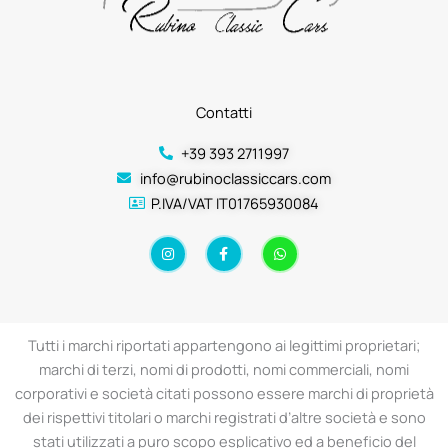
Contatti
+39 393 2711997
info@rubinoclassiccars.com
P.IVA/VAT IT01765930084
I
F
W
n
a
h
s
c
a
t
e
t
a
b
s
g
o
a
r
o
p
a
k
p
Tutti i marchi riportati appartengono ai legittimi proprietari;
m
-
f
marchi di terzi, nomi di prodotti, nomi commerciali, nomi
corporativi e società citati possono essere marchi di proprietà
dei rispettivi titolari o marchi registrati d’altre società e sono
stati utilizzati a puro scopo esplicativo ed a beneficio del