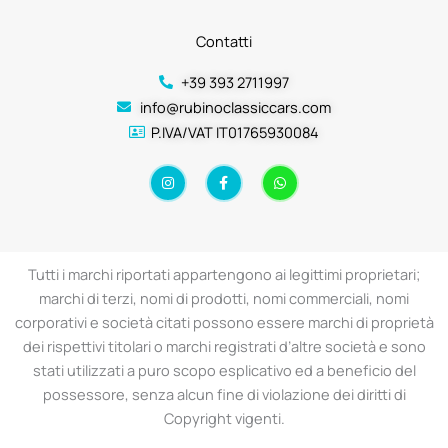
Contatti
+39 393 2711997
info@rubinoclassiccars.com
P.IVA/VAT IT01765930084
I
F
W
n
a
h
s
c
a
t
e
t
a
b
s
g
o
a
r
o
p
a
k
p
Tutti i marchi riportati appartengono ai legittimi proprietari;
m
-
f
marchi di terzi, nomi di prodotti, nomi commerciali, nomi
corporativi e società citati possono essere marchi di proprietà
dei rispettivi titolari o marchi registrati d’altre società e sono
stati utilizzati a puro scopo esplicativo ed a beneficio del
possessore, senza alcun fine di violazione dei diritti di
Copyright vigenti.