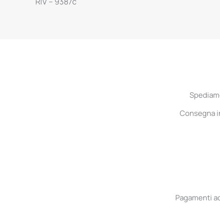
RIV – 9387c
Spediamo 
Consegna in 
Pagamenti acc