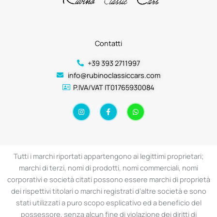
Contatti
+39 393 2711997
info@rubinoclassiccars.com
P.IVA/VAT IT01765930084
I
F
W
n
a
h
s
c
a
t
e
t
a
b
s
g
o
a
r
o
p
a
k
p
Tutti i marchi riportati appartengono ai legittimi proprietari;
m
-
f
marchi di terzi, nomi di prodotti, nomi commerciali, nomi
corporativi e società citati possono essere marchi di proprietà
dei rispettivi titolari o marchi registrati d’altre società e sono
stati utilizzati a puro scopo esplicativo ed a beneficio del
possessore, senza alcun fine di violazione dei diritti di