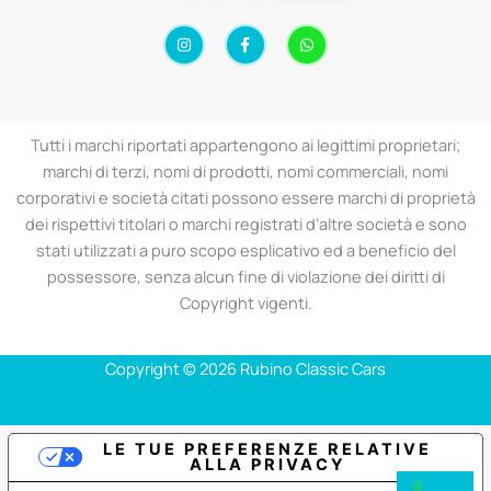
I
F
W
n
a
h
s
c
a
t
e
t
a
b
s
g
o
a
r
o
p
a
k
p
Tutti i marchi riportati appartengono ai legittimi proprietari;
m
-
f
marchi di terzi, nomi di prodotti, nomi commerciali, nomi
corporativi e società citati possono essere marchi di proprietà
dei rispettivi titolari o marchi registrati d’altre società e sono
stati utilizzati a puro scopo esplicativo ed a beneficio del
possessore, senza alcun fine di violazione dei diritti di
Copyright vigenti.
Copyright © 2026 Rubino Classic Cars
LE TUE PREFERENZE RELATIVE
ALLA PRIVACY