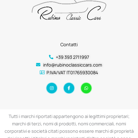
Contatti
+39 393 2711997
info@rubinoclassiccars.com
P.IVA/VAT IT01765930084
I
F
W
n
a
h
s
c
a
t
e
t
a
b
s
g
o
a
r
o
p
a
k
p
Tutti i marchi riportati appartengono ai legittimi proprietari;
m
-
f
marchi di terzi, nomi di prodotti, nomi commerciali, nomi
corporativi e società citati possono essere marchi di proprietà