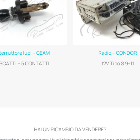
terruttore luci – CEAM
Radio – CONDOR
 SCATTI – 5 CONTATTI
12V Tipo S 9-11
HAI UN RICAMBIO DA VENDERE?
ontattaci per vendere i tuoi ricambi e accessori per auto d'epo