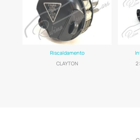
Riscaldamento
In
CLAYTON
2
C