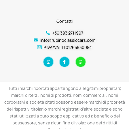
Contatti
+39 393 2711997
info@rubinoclassiccars.com
P.IVA/VAT IT01765930084
I
F
W
n
a
h
s
c
a
t
e
t
a
b
s
g
o
a
r
o
p
a
k
p
Tutti i marchi riportati appartengono ai legittimi proprietari;
m
-
f
marchi di terzi, nomi di prodotti, nomi commerciali, nomi
corporativi e società citati possono essere marchi di proprietà
dei rispettivi titolari o marchi registrati d’altre società e sono
stati utilizzati a puro scopo esplicativo ed a beneficio del
possessore, senza alcun fine di violazione dei diritti di