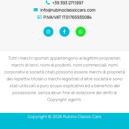
+39 393 2711997
info@rubinoclassiccars.com
P.IVA/VAT IT01765930084
I
F
W
n
a
h
s
c
a
t
e
t
a
b
s
g
o
a
r
o
p
a
k
p
Tutti i marchi riportati appartengono ai legittimi proprietari;
m
-
f
marchi di terzi, nomi di prodotti, nomi commerciali, nomi
corporativi e società citati possono essere marchi di proprietà
dei rispettivi titolari o marchi registrati d’altre società e sono
stati utilizzati a puro scopo esplicativo ed a beneficio del
possessore, senza alcun fine di violazione dei diritti di
Copyright vigenti.
Copyright © 2026 Rubino Classic Cars