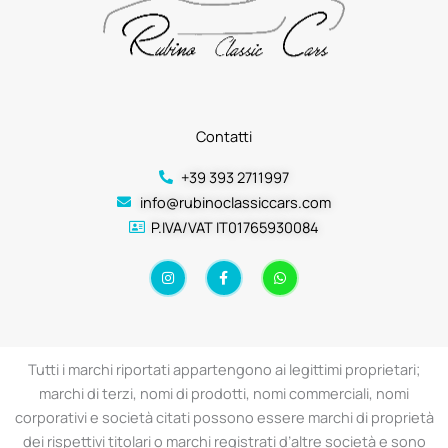
Contatti
+39 393 2711997
info@rubinoclassiccars.com
P.IVA/VAT IT01765930084
I
F
W
n
a
h
s
c
a
t
e
t
a
b
s
g
o
a
r
o
p
a
k
p
Tutti i marchi riportati appartengono ai legittimi proprietari;
m
-
f
marchi di terzi, nomi di prodotti, nomi commerciali, nomi
corporativi e società citati possono essere marchi di proprietà
dei rispettivi titolari o marchi registrati d’altre società e sono