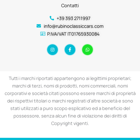
Contatti
+39 393 2711997
info@rubinoclassiccars.com
P.IVA/VAT IT01765930084
I
F
W
n
a
h
s
c
a
t
e
t
a
b
s
g
o
a
r
o
p
a
k
p
Tutti i marchi riportati appartengono ai legittimi proprietari;
m
-
f
marchi di terzi, nomi di prodotti, nomi commerciali, nomi
corporativi e società citati possono essere marchi di proprietà
dei rispettivi titolari o marchi registrati d’altre società e sono
stati utilizzati a puro scopo esplicativo ed a beneficio del
possessore, senza alcun fine di violazione dei diritti di
Copyright vigenti.