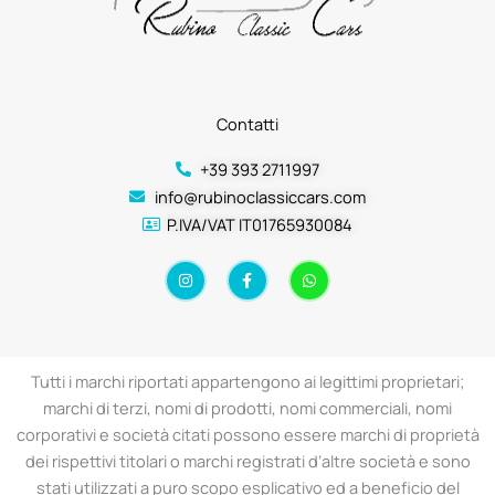
Contatti
+39 393 2711997
info@rubinoclassiccars.com
P.IVA/VAT IT01765930084
I
F
W
n
a
h
s
c
a
t
e
t
a
b
s
g
o
a
r
o
p
a
k
p
Tutti i marchi riportati appartengono ai legittimi proprietari;
m
-
f
marchi di terzi, nomi di prodotti, nomi commerciali, nomi
corporativi e società citati possono essere marchi di proprietà
dei rispettivi titolari o marchi registrati d’altre società e sono
stati utilizzati a puro scopo esplicativo ed a beneficio del