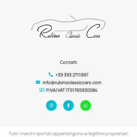
Contatti
+39 393 2711997
info@rubinoclassiccars.com
P.IVA/VAT IT01765930084
I
F
W
n
a
h
s
c
a
t
e
t
a
b
s
g
o
a
r
o
p
a
k
p
Tutti i marchi riportati appartengono ai legittimi proprietari;
m
-