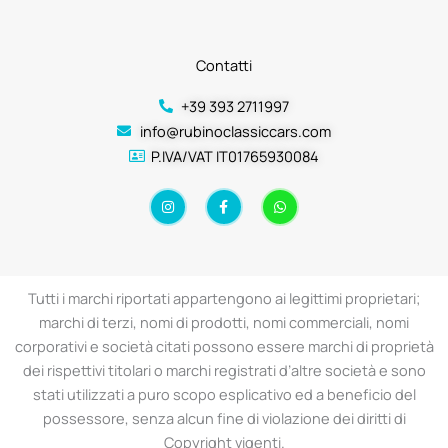
Contatti
+39 393 2711997
info@rubinoclassiccars.com
P.IVA/VAT IT01765930084
I
F
W
n
a
h
s
c
a
t
e
t
a
b
s
g
o
a
r
o
p
a
k
p
Tutti i marchi riportati appartengono ai legittimi proprietari;
m
-
f
marchi di terzi, nomi di prodotti, nomi commerciali, nomi
corporativi e società citati possono essere marchi di proprietà
dei rispettivi titolari o marchi registrati d’altre società e sono
stati utilizzati a puro scopo esplicativo ed a beneficio del
possessore, senza alcun fine di violazione dei diritti di
Copyright vigenti.