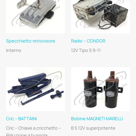
Specchietto retrovisore
Radio – CONDOR
Interno
12V Tipo S 9-11
Cric – BATTAINI
Bobine MAGNETI MARELLI
Cric – Chiave a cricchetto –
B 5 12V superpotente
Riduzione a bussola