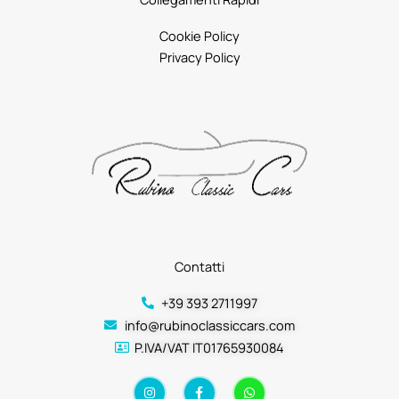
Cookie Policy
Privacy Policy
Contatti
+39 393 2711997
info@rubinoclassiccars.com
P.IVA/VAT IT01765930084
I
F
W
n
a
h