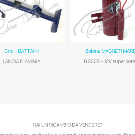
Cric – BATTAINI
Bobina MAGNETI MARE
LANCIA FLAMINIA
B 200B – 12V superpot
HAI UN RICAMBIO DA VENDERE?
ontattaci per vendere i tuoi ricambi e accessori per auto d'epo