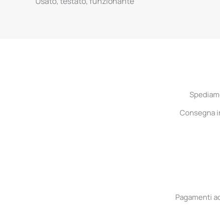
Usato, testato, funzionante
Spediamo 
Consegna in 
Pagamenti acc