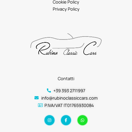
Cookie Policy
Privacy Policy
Contatti
+39 393 2711997
info@rubinoclassiccars.com
P.IVA/VAT IT01765930084
I
F
W
n
a
h
s
c
a
t
e
t