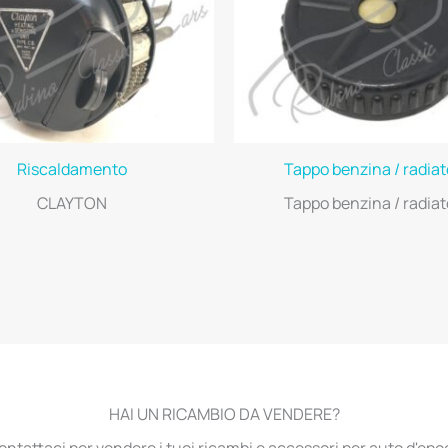
Riscaldamento
Tappo benzina / radiat
CLAYTON
Tappo benzina / radiat
HAI UN RICAMBIO DA VENDERE?
ontattaci per vendere i tuoi ricambi e accessori per auto d'epo