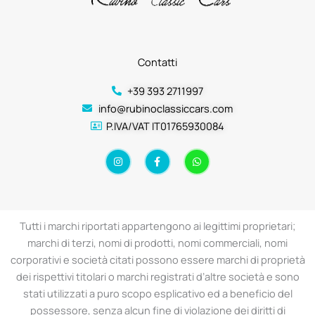
Contatti
+39 393 2711997
info@rubinoclassiccars.com
P.IVA/VAT IT01765930084
I
F
W
n
a
h
s
c
a
t
e
t
a
b
s
g
o
a
r
o
p
a
k
p
Tutti i marchi riportati appartengono ai legittimi proprietari;
m
-
f
marchi di terzi, nomi di prodotti, nomi commerciali, nomi
corporativi e società citati possono essere marchi di proprietà
dei rispettivi titolari o marchi registrati d’altre società e sono
stati utilizzati a puro scopo esplicativo ed a beneficio del
possessore, senza alcun fine di violazione dei diritti di