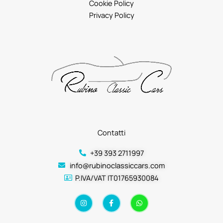
Cookie Policy
Privacy Policy
Contatti
+39 393 2711997
info@rubinoclassiccars.com
P.IVA/VAT IT01765930084
I
F
W
n
a
h
s
c
a
t
e
t