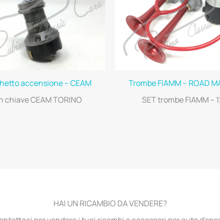
hetto accensione – CEAM
Trombe FIAMM – ROAD M
n chiave CEAM TORINO
SET trombe FIAMM – 
HAI UN RICAMBIO DA VENDERE?
ontattaci per vendere i tuoi ricambi e accessori per auto d'epo