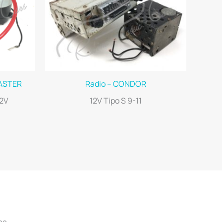
ASTER
Radio – CONDOR
12V
12V Tipo S 9-11
ca