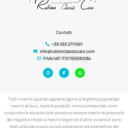
Contatti
+39 393 2711997
info@rubinoclassiccars.com
P.IVA/VAT IT01765930084
I
F
W
n
a
h
s
c
a
t
e
t
a
b
s
g
o
a
r
o
p
a
k
p
Tutti i marchi riportati appartengono ai legittimi proprietari;
m
-
f
marchi di terzi, nomi di prodotti, nomi commerciali, nomi
corporativi e società citati possono essere marchi di proprietà
dei rispettivi titolari o marchi registrati d’altre società e sono
stati utilizzati a puro scopo esplicativo ed a beneficio del