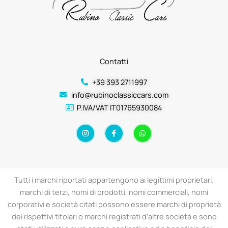
Contatti
+39 393 2711997
info@rubinoclassiccars.com
P.IVA/VAT IT01765930084
I
F
W
n
a
h
s
c
a
t
e
t
a
b
s
g
o
a
r
o
p
a
k
p
Tutti i marchi riportati appartengono ai legittimi proprietari;
m
-
f
marchi di terzi, nomi di prodotti, nomi commerciali, nomi
corporativi e società citati possono essere marchi di proprietà
dei rispettivi titolari o marchi registrati d’altre società e sono