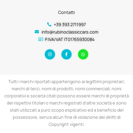
Contatti
+39 393 2711997
info@rubinoclassiccars.com
P.IVA/VAT IT01765930084
I
F
W
n
a
h
s
c
a
t
e
t
a
b
s
g
o
a
r
o
p
a
k
p
Tutti i marchi riportati appartengono ai legittimi proprietari;
m
-
f
marchi di terzi, nomi di prodotti, nomi commerciali, nomi
corporativi e società citati possono essere marchi di proprietà
dei rispettivi titolari o marchi registrati d’altre società e sono
stati utilizzati a puro scopo esplicativo ed a beneficio del
possessore, senza alcun fine di violazione dei diritti di
Copyright vigenti.