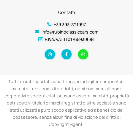
Contatti
+39 393 2711997
info@rubinoclassiccars.com
P.IVA/VAT IT01765930084
I
F
W
n
a
h
s
c
a
t
e
t
a
b
s
g
o
a
r
o
p
a
k
p
Tutti i marchi riportati appartengono ai legittimi proprietari;
m
-
f
marchi di terzi, nomi di prodotti, nomi commerciali, nomi
corporativi e società citati possono essere marchi di proprietà
dei rispettivi titolari o marchi registrati d’altre società e sono
stati utilizzati a puro scopo esplicativo ed a beneficio del
possessore, senza alcun fine di violazione dei diritti di
Copyright vigenti.