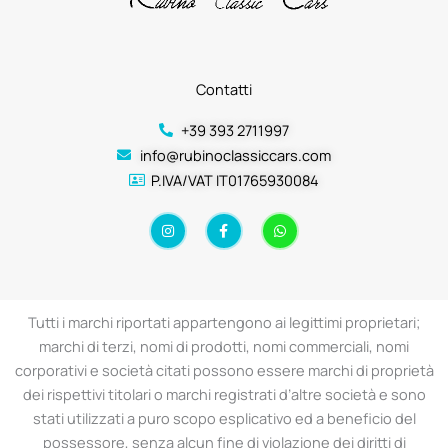
Contatti
+39 393 2711997
info@rubinoclassiccars.com
P.IVA/VAT IT01765930084
I
F
W
n
a
h
s
c
a
t
e
t
a
b
s
g
o
a
r
o
p
a
k
p
Tutti i marchi riportati appartengono ai legittimi proprietari;
m
-
f
marchi di terzi, nomi di prodotti, nomi commerciali, nomi
corporativi e società citati possono essere marchi di proprietà
dei rispettivi titolari o marchi registrati d’altre società e sono
stati utilizzati a puro scopo esplicativo ed a beneficio del
possessore, senza alcun fine di violazione dei diritti di