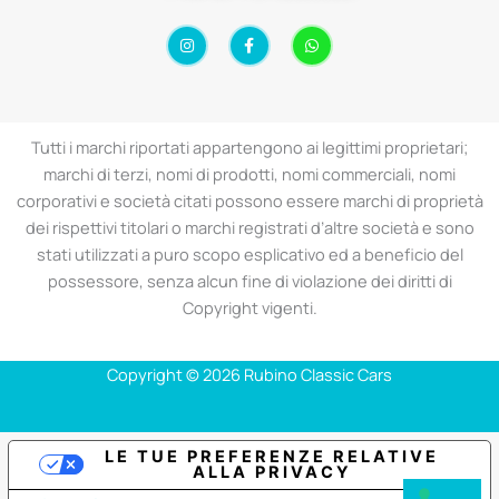
I
F
W
n
a
h
s
c
a
t
e
t
a
b
s
g
o
a
r
o
p
a
k
p
Tutti i marchi riportati appartengono ai legittimi proprietari;
m
-
f
marchi di terzi, nomi di prodotti, nomi commerciali, nomi
corporativi e società citati possono essere marchi di proprietà
dei rispettivi titolari o marchi registrati d’altre società e sono
stati utilizzati a puro scopo esplicativo ed a beneficio del
possessore, senza alcun fine di violazione dei diritti di
Copyright vigenti.
Copyright © 2026 Rubino Classic Cars
LE TUE PREFERENZE RELATIVE
ALLA PRIVACY