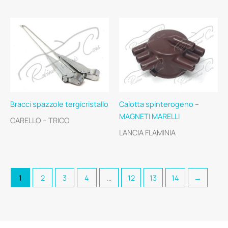
Bracci spazzole tergicristallo
Calotta spinterogeno –
MAGNETI MARELLI
CARELLO – TRICO
LANCIA FLAMINIA
1
2
3
4
…
12
13
14
→