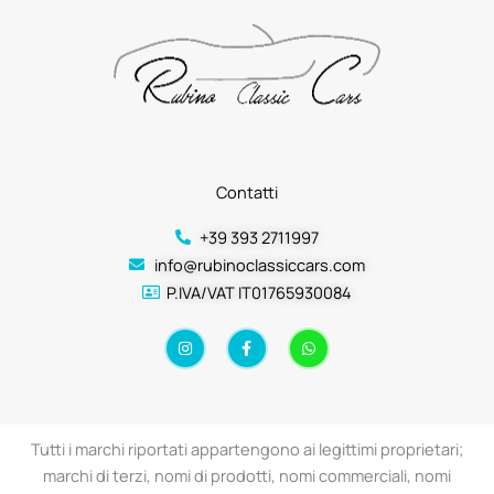
Contatti
+39 393 2711997
info@rubinoclassiccars.com
P.IVA/VAT IT01765930084
I
F
W
n
a
h
s
c
a
t
e
t
a
b
s
g
o
a
r
o
p
a
k
p
Tutti i marchi riportati appartengono ai legittimi proprietari;
m
-
f
marchi di terzi, nomi di prodotti, nomi commerciali, nomi